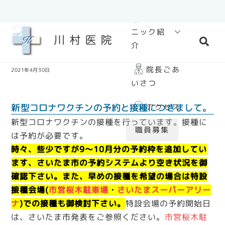
Skip
クリ
to
ニック紹
content
Sea
介
院長ごあ
2021年4月30日
いさつ
新型コロナワクチンの予約と接種につきまして。
アクセス
新型コロナワクチンの接種を行っています。接種に
職員募集
は予約が必要です。
時々、些少ですが9～10月分の予約枠を追加してい
ます、さいたま市の予約システムより空き状況を御
確認下さい。また、早めの接種を希望の場合は特設
接種会場(
市営桜木駐車場
・
さいたまスーパーアリー
ナ
)
での接種も御検討下さい。
特設会場の予約開始日
は、さいたま市発表をご参照ください。
市営桜木駐