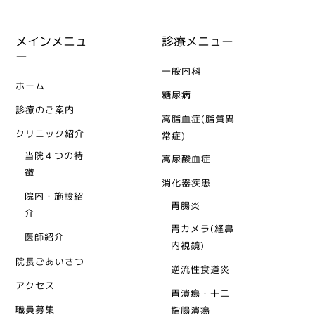
メインメニュ
診療メニュー
ー
一般内科
ホーム
糖尿病
診療のご案内
高脂血症(脂質異
クリニック紹介
常症)
当院４つの特
高尿酸血症
徴
消化器疾患
院内・施設紹
胃腸炎
介
胃カメラ(経鼻
医師紹介
内視鏡)
院長ごあいさつ
逆流性食道炎
アクセス
胃潰瘍・十二
職員募集
指腸潰瘍