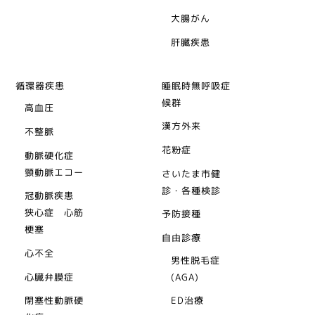
大腸がん
肝臓疾患
循環器疾患
睡眠時無呼吸症
候群
高血圧
漢方外来
不整脈
花粉症
動脈硬化症
頸動脈エコー
さいたま市健
診・各種検診
冠動脈疾患
狭心症 心筋
予防接種
梗塞
自由診療
心不全
男性脱毛症
心臓弁膜症
(AGA)
閉塞性動脈硬
ED治療