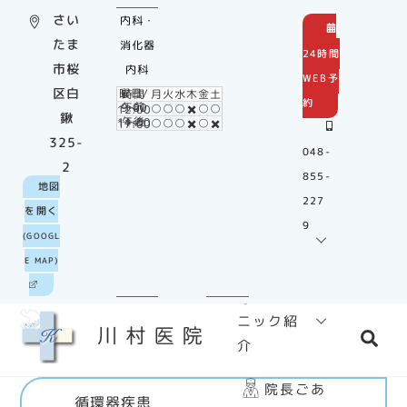
Skip
さい
内科・
to
たま
消化器
24時間
content
市桜
内科
WEB予
区白
曜日/時間
月
火
水
木
金
土
約
○
○
○
✖️
○
○
午前9:00～12:00
鍬
○
○
○
✖️
○
✖️
午後14:00～17:00
325-
048-
2
855-
ホーム
地図
227
を開く
9
診療
(GOOGL
のご案内
E MAP)
クリ
ニック紹
Sea
介
院長ごあ
循環器疾患