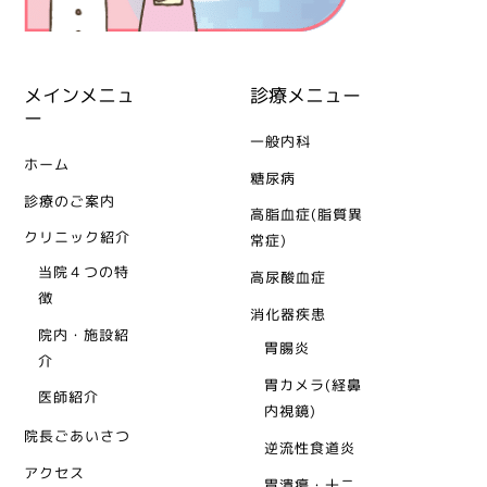
メインメニュ
診療メニュー
ー
一般内科
ホーム
糖尿病
診療のご案内
高脂血症(脂質異
クリニック紹介
常症)
当院４つの特
高尿酸血症
徴
消化器疾患
院内・施設紹
胃腸炎
介
胃カメラ(経鼻
医師紹介
内視鏡)
院長ごあいさつ
逆流性食道炎
アクセス
胃潰瘍・十二