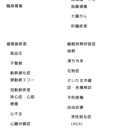
職員募集
指腸潰瘍
大腸がん
肝臓疾患
循環器疾患
睡眠時無呼吸症
候群
高血圧
漢方外来
不整脈
花粉症
動脈硬化症
頸動脈エコー
さいたま市健
診・各種検診
冠動脈疾患
狭心症 心筋
予防接種
梗塞
自由診療
心不全
男性脱毛症
心臓弁膜症
(AGA)