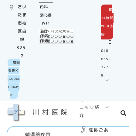
Skip
さい
内科・
to
たま
消化器
24時間
content
市桜
内科
WEB予
区白
曜日/時間
月
火
水
木
金
土
約
○
○
○
✖️
○
○
午前9:00～12:00
鍬
○
○
○
✖️
○
✖️
午後14:00～17:00
325-
048-
2
855-
ホーム
地図
227
を開く
9
診療
(GOOGL
のご案内
E MAP)
クリ
ニック紹
Sea
介
院長ごあ
循環器疾患