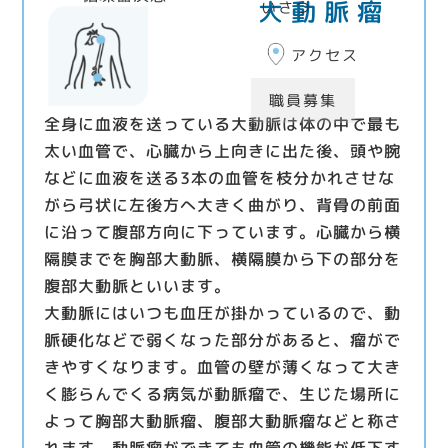
大動脈瘤
いさつ
アクセス
職員募集
全身に血液を送っている大動脈は体の中で最も
太い血管で、心臓から上向きに出た後、頭や腕
などに血液を送る3本の血管を枝分かれさせな
がら弓状に左後方へ大きく曲がり、背骨の前面
に沿って腹部方向に下っています。心臓から横
隔膜までを胸部大動脈、横隔膜から下の部分を
腹部大動脈といいます。
大動脈にはいつも血圧が掛かっているので、動
脈硬化などで弱くなった部分があると、瘤がで
きやすくなります。血管の壁が薄くなって大き
く膨らんでくる病気が動脈瘤で、生じた場所に
よって胸部大動脈瘤、腹部大動脈瘤などと称さ