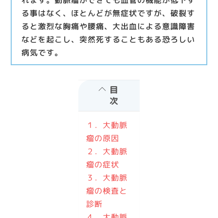
れます。動脈瘤ができても血管の機能が低下す
る事はなく、ほとんどが無症状ですが、破裂す
ると激烈な胸痛や腰痛、大出血による意識障害
などを起こし、突然死することもある恐ろしい
病気です。
目
次
１．大動脈
瘤の原因
２．大動脈
瘤の症状
３．大動脈
瘤の検査と
診断
４．大動脈