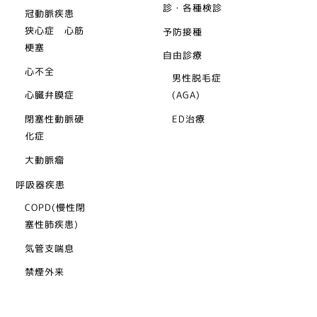
診・各種検診
冠動脈疾患
狭心症 心筋
予防接種
梗塞
自由診療
心不全
男性脱毛症
心臓弁膜症
(AGA)
閉塞性動脈硬
ED治療
化症
大動脈瘤
呼吸器疾患
COPD(慢性閉
塞性肺疾患)
気管支喘息
禁煙外来