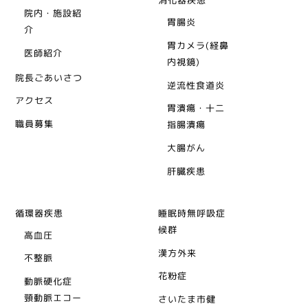
消化器疾患
院内・施設紹
胃腸炎
介
胃カメラ(経鼻
医師紹介
内視鏡)
院長ごあいさつ
逆流性食道炎
アクセス
胃潰瘍・十二
職員募集
指腸潰瘍
大腸がん
肝臓疾患
循環器疾患
睡眠時無呼吸症
候群
高血圧
漢方外来
不整脈
花粉症
動脈硬化症
頸動脈エコー
さいたま市健