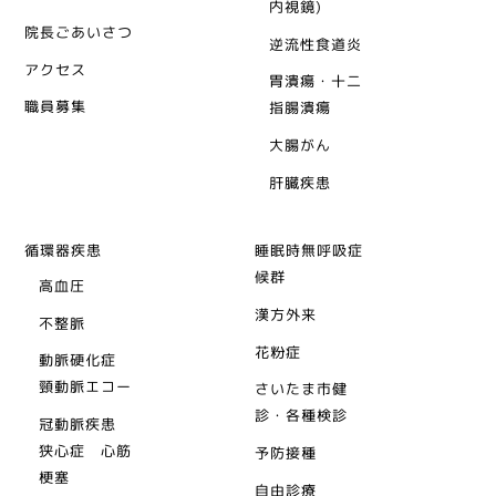
内視鏡)
院長ごあいさつ
逆流性食道炎
アクセス
胃潰瘍・十二
職員募集
指腸潰瘍
大腸がん
肝臓疾患
循環器疾患
睡眠時無呼吸症
候群
高血圧
漢方外来
不整脈
花粉症
動脈硬化症
頸動脈エコー
さいたま市健
診・各種検診
冠動脈疾患
狭心症 心筋
予防接種
梗塞
自由診療