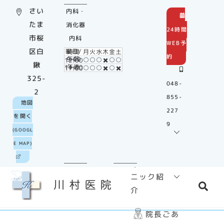
Skip
さい
内科・
to
たま
消化器
24時間
content
市桜
内科
WEB予
区白
曜日/時間
月
火
水
木
金
土
約
○
○
○
✖️
○
○
午前9:00～12:00
鍬
○
○
○
✖️
○
✖️
午後14:00～17:00
325-
048-
2
855-
ホーム
地図
227
を開く
9
診療
(GOOGL
のご案内
E MAP)
クリ
ニック紹
Sea
介
院長ごあ