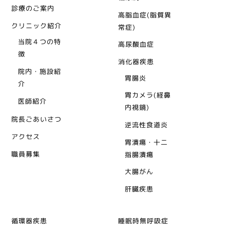
診療のご案内
高脂血症(脂質異
クリニック紹介
常症)
当院４つの特
高尿酸血症
徴
消化器疾患
院内・施設紹
胃腸炎
介
胃カメラ(経鼻
医師紹介
内視鏡)
院長ごあいさつ
逆流性食道炎
アクセス
胃潰瘍・十二
職員募集
指腸潰瘍
大腸がん
肝臓疾患
循環器疾患
睡眠時無呼吸症