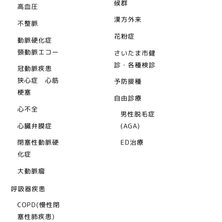
候群
高血圧
漢方外来
不整脈
花粉症
動脈硬化症
頸動脈エコー
さいたま市健
診・各種検診
冠動脈疾患
狭心症 心筋
予防接種
梗塞
自由診療
心不全
男性脱毛症
心臓弁膜症
(AGA)
閉塞性動脈硬
ED治療
化症
大動脈瘤
呼吸器疾患
COPD(慢性閉
塞性肺疾患)