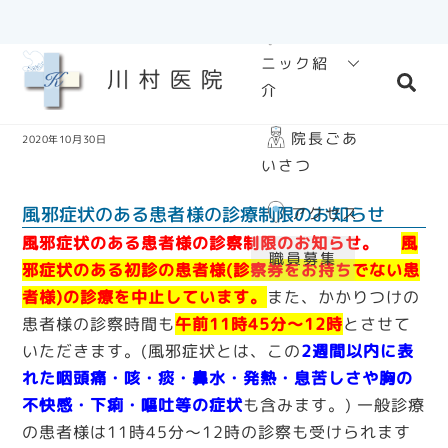
Skip
クリ
to
ニック紹
content
Sea
介
院長ごあ
2020年10月30日
いさつ
風邪症状のある患者様の診療制限のお知らせ
アクセス
風邪症状のある
患者様の診察
制限
のお知らせ。
風
職員募集
邪症状のある初診の患者様(診察券をお持ちでない患
者様)の診療を中止しています。
また、かかりつけの
患者様の診察時間も
午前11時45分～12時
とさせて
いただきます。(風邪症状とは、
この
2週間以内に表
れた咽頭痛・咳・痰・鼻水・発熱・息苦しさや胸の
不快感・下痢・嘔吐
等の症状
も含みます。) 一般診療
の患者様は11時45分～12時の診察も受けられます